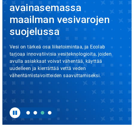
rotation.
avainasemassa
Use
Icon
the
maailman vesivarojen
slide
dots
suojelussa
to
navigate.
Vesi on tärkeä osa liiketoimintaa, ja Ecolab
tarjoaa innovatiivisia vesiteknologioita, joiden
avulla asiakkaat voivat vähentää, käyttää
uudelleen ja kierrättää vettä veden
vähentämistavoitteiden saavuttamiseksi.