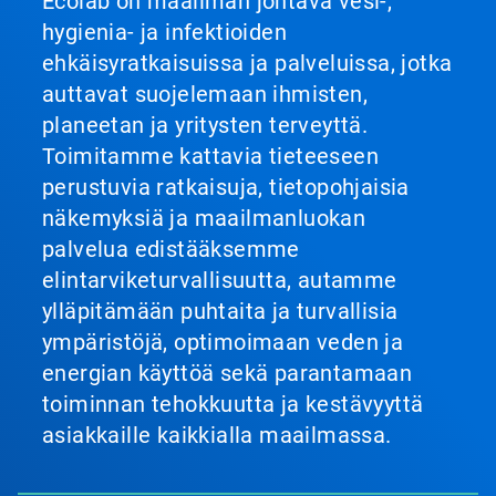
Ecolab on maailman johtava vesi-,
hygienia- ja infektioiden
ehkäisyratkaisuissa ja palveluissa, jotka
auttavat suojelemaan ihmisten,
planeetan ja yritysten terveyttä.
Toimitamme kattavia tieteeseen
perustuvia ratkaisuja, tietopohjaisia
näkemyksiä ja maailmanluokan
palvelua edistääksemme
elintarviketurvallisuutta, autamme
ylläpitämään puhtaita ja turvallisia
ympäristöjä, optimoimaan veden ja
energian käyttöä sekä parantamaan
toiminnan tehokkuutta ja kestävyyttä
asiakkaille kaikkialla maailmassa.